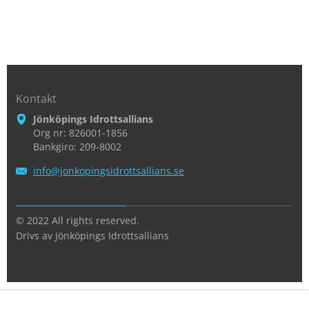
Kontakt
Jönköpings Idrottsallians
Org nr: 826001-1856
Bankgiro: 209-8002
info@jon
kopingsi
drottsal
lians.se
© 2022 All rights reserved.
Drivs av Jönköpings Idrottsallians