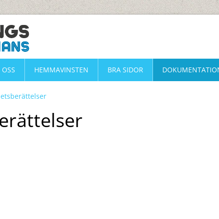
 OSS
HEMMAVINSTEN
BRA SIDOR
DOKUMENTATIO
etsberättelser
rättelser