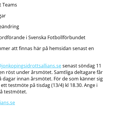
t Teams
gar
geändring
, ordförande i Svenska Fotbollförbundet
mer att finnas här på hemsidan senast en
@jonkopingsidrottsallians.se
senast söndag 11
en röst under årsmötet. Samtliga deltagare får
två dagar innan årsmötet. För de som känner sig
 ett testmöte på tisdag (13/4) kl 18.30. Ange i
å testmötet.
ians.se