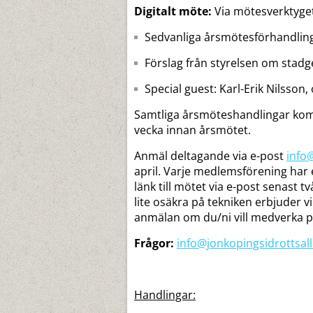
Digitalt möte:
Via mötesverktyge
Sedvanliga årsmötesförhandlin
Förslag från styrelsen om stad
Special guest: Karl-Erik Nilsson
Samtliga årsmöteshandlingar kom
vecka innan årsmötet.
Anmäl deltagande via e-post
info
april. Varje medlemsförening har 
länk till mötet via e-post senast 
lite osäkra på tekniken erbjuder vi
anmälan om du/ni vill medverka p
Frågor:
info@jonkopingsidrottsall
Handlingar: